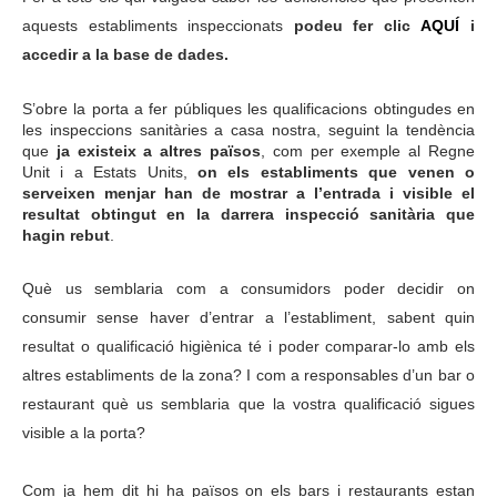
aquests establiments inspeccionats
podeu fer clic
AQUÍ
i
accedir a la base de dades.
S’obre la porta a fer públiques les qualificacions obtingudes en
les inspeccions sanitàries a casa nostra, seguint la tendència
que
ja existeix a altres països
, com per exemple al Regne
Unit i a Estats Units,
on els establiments que venen o
serveixen menjar han de mostrar a l’entrada i visible el
resultat obtingut en la darrera inspecció sanitària que
hagin rebut
.
Què us semblaria com a consumidors poder decidir on
consumir sense haver d’entrar a l’establiment, sabent quin
resultat o qualificació higiènica té i poder comparar-lo amb els
altres establiments de la zona? I com a responsables d’un bar o
restaurant què us semblaria que la vostra qualificació sigues
visible a la porta?
Com ja hem dit hi ha països on els bars i restaurants estan