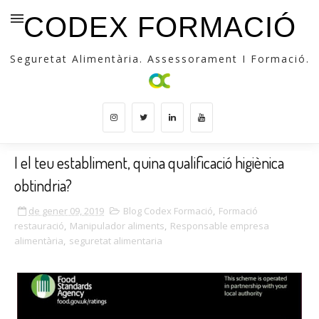
CODEX FORMACIÓ
Seguretat Alimentària. Assessorament I Formació.
I el teu establiment, quina qualificació higiènica
obtindria?
de gener 09, 2019
Blog Codex Formació
,
Formació
restauració
,
Manipulador aliments
,
Responsable empresa
alimentària
,
seguretat alimentaria