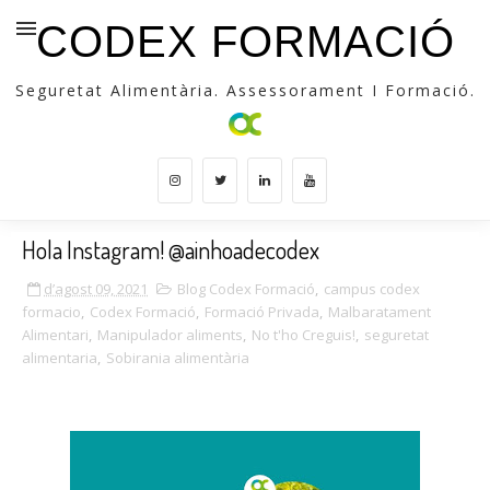
CODEX FORMACIÓ
Seguretat Alimentària. Assessorament I Formació.
Hola Instagram! @ainhoadecodex
d’agost 09, 2021
Blog Codex Formació
,
campus codex
formacio
,
Codex Formació
,
Formació Privada
,
Malbaratament
Alimentari
,
Manipulador aliments
,
No t'ho Creguis!
,
seguretat
alimentaria
,
Sobirania alimentària